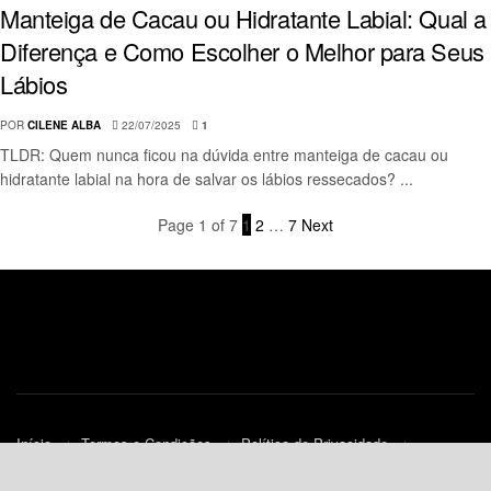
Manteiga de Cacau ou Hidratante Labial: Qual a
Diferença e Como Escolher o Melhor para Seus
Lábios
POR
CILENE ALBA
22/07/2025
1
TLDR: Quem nunca ficou na dúvida entre manteiga de cacau ou
hidratante labial na hora de salvar os lábios ressecados? ...
Page 1 of 7
1
2
…
7
Next
Início
Termos e Condições
Política de Privacidade
Contato
Política de Cookies (UE)