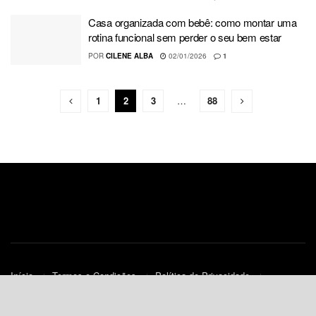
Casa organizada com bebê: como montar uma
rotina funcional sem perder o seu bem estar
POR
CILENE ALBA
02/01/2026
1
1
2
3
…
88
Início
Termos e Condições
Política de Privacidade
Contato
Política de Cookies (UE)
© 2010-2023
JNews
- Todos os Direitos Reservados.