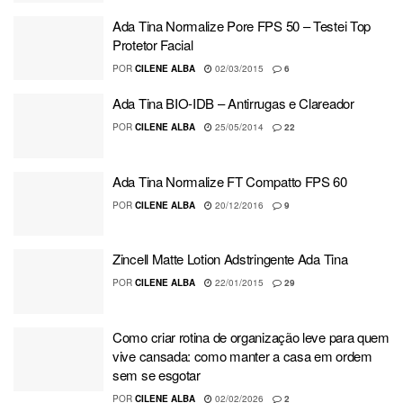
Ada Tina Normalize Pore FPS 50 – Testei Top
Protetor Facial
POR
CILENE ALBA
02/03/2015
6
Ada Tina BIO-IDB – Antirrugas e Clareador
POR
CILENE ALBA
25/05/2014
22
Ada Tina Normalize FT Compatto FPS 60
POR
CILENE ALBA
20/12/2016
9
Zincell Matte Lotion Adstringente Ada Tina
POR
CILENE ALBA
22/01/2015
29
Como criar rotina de organização leve para quem
vive cansada: como manter a casa em ordem
sem se esgotar
POR
CILENE ALBA
02/02/2026
2