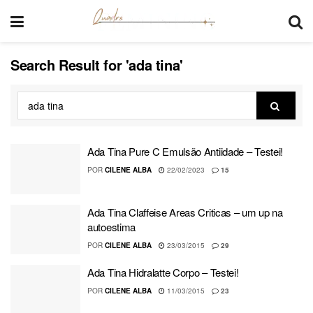
Search Result for 'ada tina'
Ada Tina Pure C Emulsão Antiidade – Testei!
POR
CILENE ALBA
22/02/2023
15
Ada Tina Claffeise Areas Criticas – um up na
autoestima
POR
CILENE ALBA
23/03/2015
29
Ada Tina Hidralatte Corpo – Testei!
POR
CILENE ALBA
11/03/2015
23