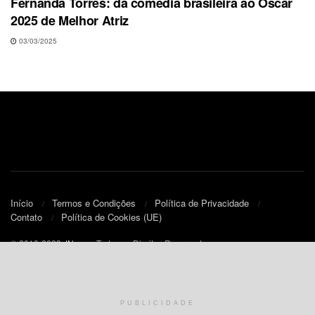
Fernanda Torres: da comédia brasileira ao Oscar
2025 de Melhor Atriz
03/03/2025
Início
Termos e Condições
Política de Privacidade
Contato
Política de Cookies (UE)
© 2010-2023
JNews
- Todos os Direitos Reservados.
PUBLICIDADE