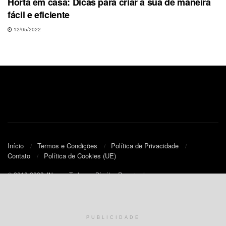
Horta em casa: Dicas para criar a sua de maneira
fácil e eficiente
12/05/2022
Início
Termos e Condições
Política de Privacidade
Contato
Política de Cookies (UE)
© 2010-2023
JNews
- Todos os Direitos Reservados.
PUBLICIDADE