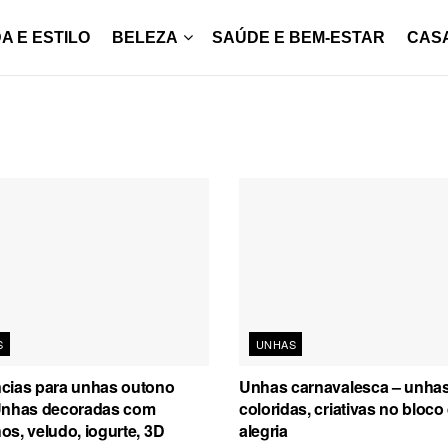
A E ESTILO
BELEZA
SAÚDE E BEM-ESTAR
CAS
S
UNHAS
cias para unhas outono
Unhas carnavalesca – unha
Unhas decoradas com
coloridas, criativas no bloco
s, veludo, iogurte, 3D
alegria