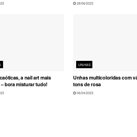
023
28/06/2023
S
UNHAS
aóticas, a nail art mais
Unhas multicoloridas com v
a – bora misturar tudo!
tons de rosa
023
06/04/2023