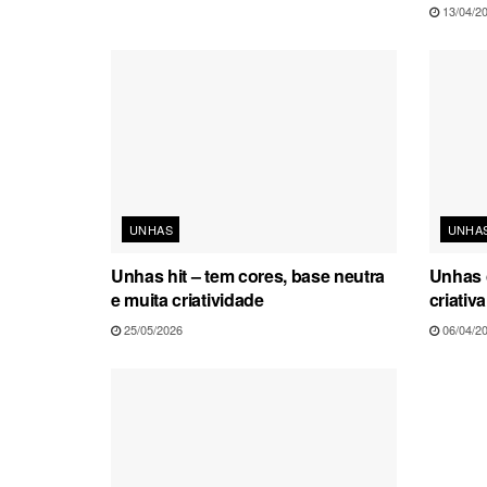
13/04/2
UNHAS
UNHA
Unhas hit – tem cores, base neutra
Unhas c
e muita criatividade
criativ
25/05/2026
06/04/2