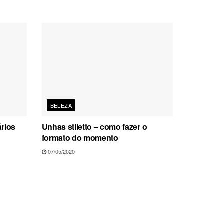
BELEZA
ários
Unhas stiletto – como fazer o
formato do momento
07/05/2020