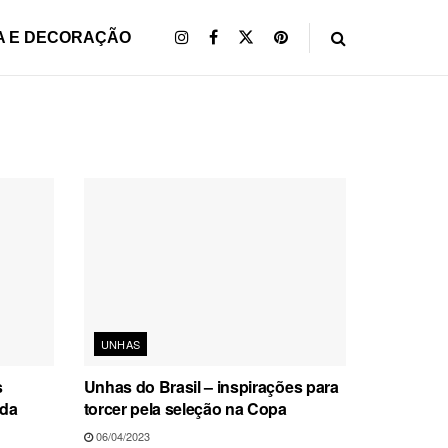
A E DECORAÇÃO
UNHAS
s
Unhas do Brasil – inspirações para
 da
torcer pela seleção na Copa
06/04/2023