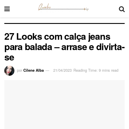
27 Looks com calça jeans
para balada – arrase e divirta-
se
por
Cilene Alba
21/04/2023
Reading Time: 9 mins read