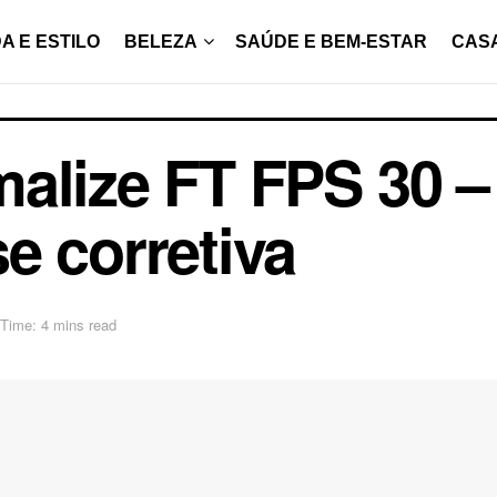
A E ESTILO
BELEZA
SAÚDE E BEM-ESTAR
CAS
alize FT FPS 30 – 
e corretiva
Time: 4 mins read