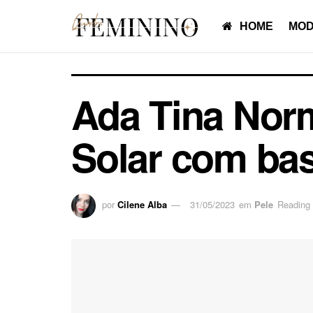
HOME
MOD
Ada Tina Norm
Solar com bas
por
Cilene Alba
31/05/2023
em
Pele
Reading 