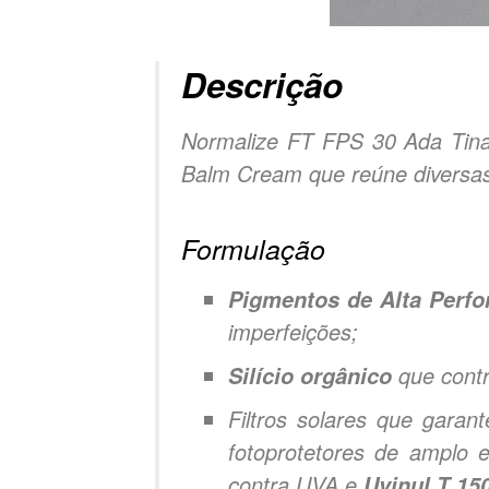
Descrição
Normalize FT FPS 30 Ada Tina 
Balm Cream que reúne diversas
Formulação
Pigmentos de Alta Perf
imperfeições;
que contr
Silício orgânico
Filtros solares que gara
fotoprotetores de amplo 
contra UVA e
Uvinul T 15