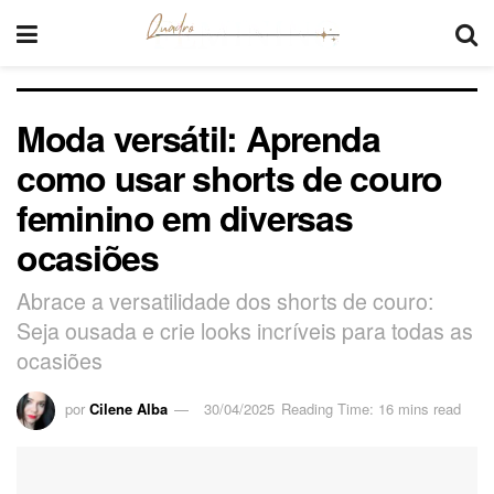
Moda versátil: Aprenda
como usar shorts de couro
feminino em diversas
ocasiões
Abrace a versatilidade dos shorts de couro:
Seja ousada e crie looks incríveis para todas as
ocasiões
por
Cilene Alba
30/04/2025
Reading Time: 16 mins read