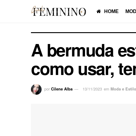
HOME
MOD
A bermuda est
como usar, te
por
Cilene Alba
13/11/2023
em
Moda e Estil