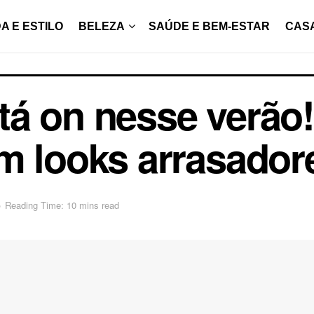
A E ESTILO
BELEZA
SAÚDE E BEM-ESTAR
CAS
á on nesse verão!
m looks arrasador
o
Reading Time: 10 mins read