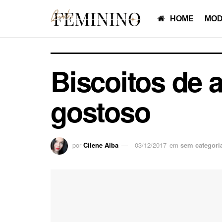
HOME
MOD
Biscoitos de 
gostoso
por
Cilene Alba
03/12/2017
em
sem categori