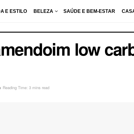
A E ESTILO
BELEZA
SAÚDE E BEM-ESTAR
CAS
amendoim low carb
a
Reading Time: 3 mins read