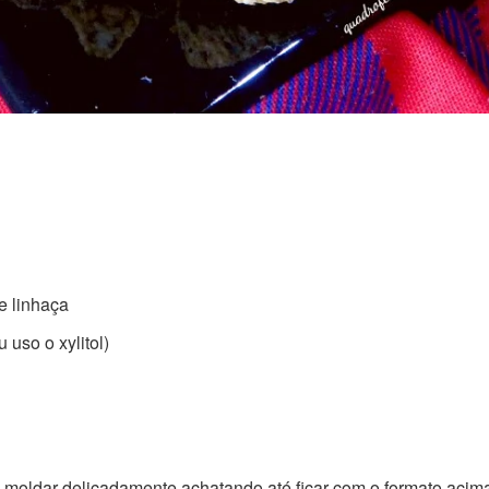
e linhaça
 uso o xylitol)
s, moldar delicadamente achatando até ficar com o formato acima