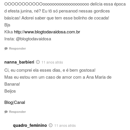
OOOOOOOOOOOoooooooooooooooooooo delícia essa época
d efesta junina, né? Eu tô só pensanod nessas gordices
básicas! Adorei saber que tem esse bolinho de cocada!
Bjs
Kika
http://www.blogtodavaidosa.com.br
Insta: @blogtodavaidosa
Responder
nanna_barbieri
11 anos atrás
Ci, eu comprei ela esses dias, e é bem gostosa!
Mas eu estou em um caso de amor com a Ana Maria de
Banana!
Beijos
Blog
|
Canal
Responder
quadro_feminino
11 anos atrás