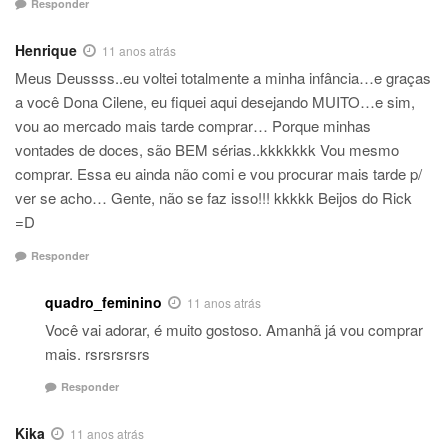
Responder
Henrique
11 anos atrás
Meus Deussss..eu voltei totalmente a minha infância…e graças
a você Dona Cilene, eu fiquei aqui desejando MUITO…e sim,
vou ao mercado mais tarde comprar… Porque minhas
vontades de doces, são BEM sérias..kkkkkkk Vou mesmo
comprar. Essa eu ainda não comi e vou procurar mais tarde p/
ver se acho… Gente, não se faz isso!!! kkkkk Beijos do Rick
=D
Responder
quadro_feminino
11 anos atrás
Você vai adorar, é muito gostoso. Amanhã já vou comprar
mais. rsrsrsrsrs
Responder
Kika
11 anos atrás