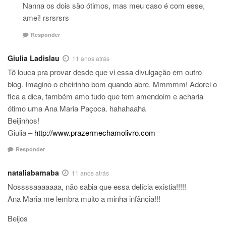
Nanna os dois são ótimos, mas meu caso é com esse,
amei! rsrsrsrs
Responder
Giulia Ladislau
11 anos atrás
Tô louca pra provar desde que vi essa divulgação em outro
blog. Imagino o cheirinho bom quando abre. Mmmmm! Adorei o
fica a dica, também amo tudo que tem amendoim e acharia
ótimo uma Ana Maria Paçoca. hahahaaha
Beijinhos!
Giulia –
http://www.prazermechamolivro.com
Responder
nataliabarnaba
11 anos atrás
Nossssaaaaaaa, não sabia que essa delícia existia!!!!!
Ana Maria me lembra muito a minha infância!!!
Beijos