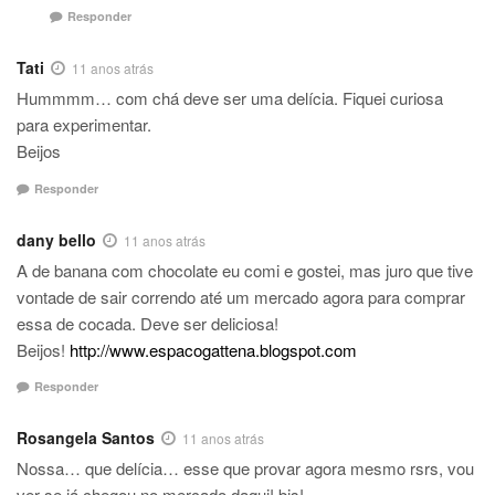
Responder
Tati
11 anos atrás
Hummmm… com chá deve ser uma delícia. Fiquei curiosa
para experimentar.
Beijos
Responder
dany bello
11 anos atrás
A de banana com chocolate eu comi e gostei, mas juro que tive
vontade de sair correndo até um mercado agora para comprar
essa de cocada. Deve ser deliciosa!
Beijos!
http://www.espacogattena.blogspot.com
Responder
Rosangela Santos
11 anos atrás
Nossa… que delícia… esse que provar agora mesmo rsrs, vou
ver se já chegou no mercado daqui! bjs!