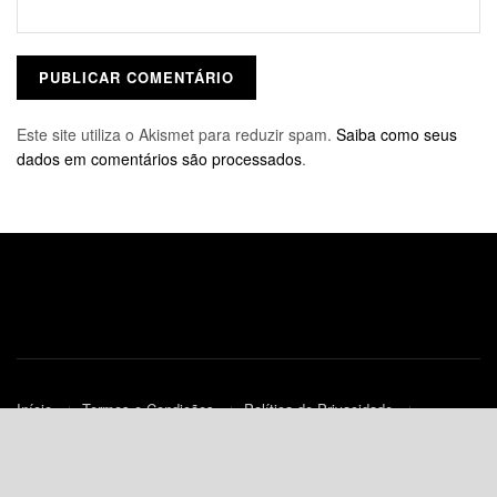
Este site utiliza o Akismet para reduzir spam.
Saiba como seus
dados em comentários são processados
.
Início
Termos e Condições
Política de Privacidade
Contato
Política de Cookies (UE)
© 2010-2023
JNews
- Todos os Direitos Reservados.