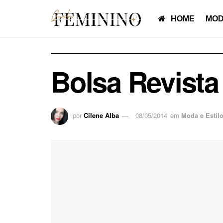
HOME
MOD
Bolsa Revista
por
Cilene Alba
08/05/2014
em
Moda e Estil