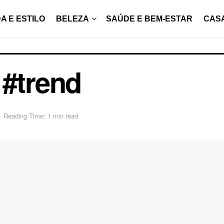
A E ESTILO
BELEZA
SAÚDE E BEM-ESTAR
CAS
 #trend
o
Reading Time: 1 min read