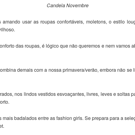
Candela Novembre
mando usar as roupas confortáveis, moletons, o estilo lo
vilhoso.
forto das roupas, é lógico que não queremos e nem vamos abr
e combina demais com a nossa primavera/verão, embora não se 
dos, nos lindos vestidos esvoaçantes, livres, leves e soltas
orto.
ais badalados entre as fashion girls. Se prepara para a seleçã
et.