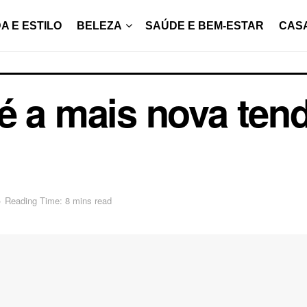
A E ESTILO
BELEZA
SAÚDE E BEM-ESTAR
CAS
é a mais nova tend
o
Reading Time: 8 mins read