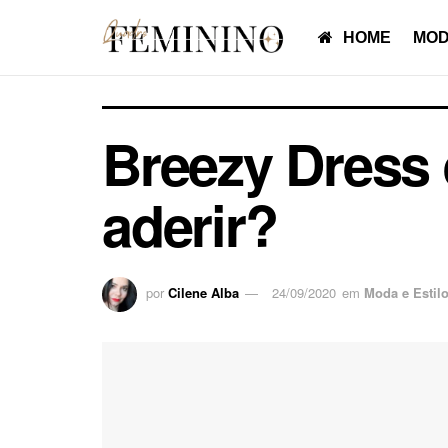
HOME
MOD
Breezy Dress 
aderir?
por
Cilene Alba
24/09/2020
em
Moda e Estil