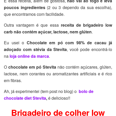
E essa receita, além de gostosa,
não vai ao fogo e leva
poucos ingredientes
(2 ou 3 dependo da sua escolha),
que encontramos com facilidade.
Outra vantagem é que essa
receita de brigadeiro low
carb
não contém açúcar, lactose, nem glúten
.
Eu usei o
Chocolate em pó com 98% de cacau já
adoçado com stévia da Stevita
, você pode encontrá-lo
na
loja online da marca
.
O
chocolate em pó Stevita
não contém açúcares, glúten,
lactose, nem corantes ou aromatizantes artificiais e é rico
em fibras.
Ah, já experimentei (tem post no blog) o
bolo de
chocolate diet Stevita
,
é delicioso!!
Brigadeiro de colher low