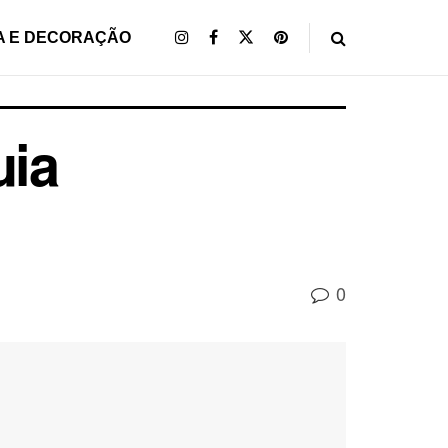
A E DECORAÇÃO
uia
0