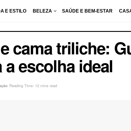
A E ESTILO
BELEZA
SAÚDE E BEM-ESTAR
CAS
e cama triliche: G
 a escolha ideal
ação
Reading Time: 12 mins read