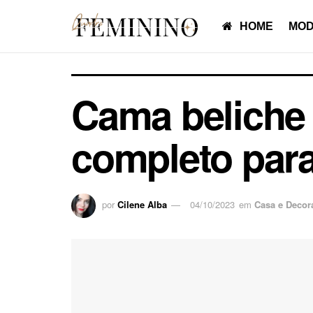
HOME
MOD
Cama beliche 
completo para
por
Cilene Alba
04/10/2023
em
Casa e Decor