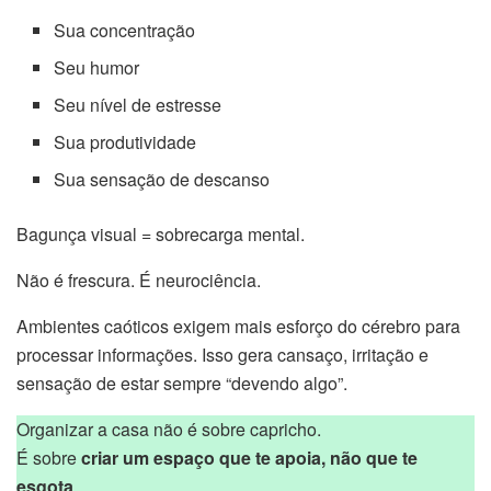
Sua concentração
Seu humor
Seu nível de estresse
Sua produtividade
Sua sensação de descanso
Bagunça visual = sobrecarga mental.
Não é frescura. É neurociência.
Ambientes caóticos exigem mais esforço do cérebro para
processar informações. Isso gera cansaço, irritação e
sensação de estar sempre “devendo algo”.
Organizar a casa não é sobre capricho.
É sobre
criar um espaço que te apoia, não que te
esgota
.