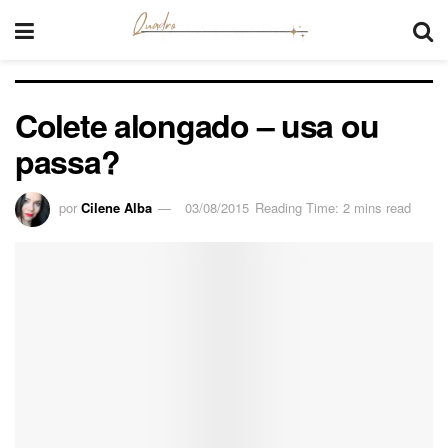
Colete alongado – usa ou
passa?
por
Cilene Alba
03/08/2015
Reading Time: 2 mins read