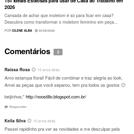
15+ Ideias Estilosas para usar de Casa ao Trabalho em
2026
Cansada de achar que moletom é só para ficar em casa?
Descubra como transformar o moletom feminino em peça...
POR
CILENE ALBA
30/06/2026
Comentários
2
Raíssa Rosa
10 anos atrás
Amo estampa floral! Fácil de combinar e traz alegria ao look.
Amei as peças que você separou, tem pra todos os gostos 🙂
beijinhos;*
http://noostillo.blogspot.com.br/
Responder
Keila Silva
10 anos atrás
Passei rapidinho pra ver as novidades e me desculpar pela