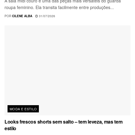
A saia midi couro é uma das peças mais versáteis do guarda
roupa feminino. Ela transita facilmente entre produções...
POR
CILENE ALBA
31/07/2026
MODA E ESTILO
Looks frescos shorts sem salto – tem leveza, mas tem
estilo