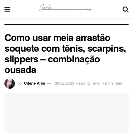
Como usar meia arrastão
soquete com tênis, scarpins,
slippers – combinação
ousada
por
Cilene Alba
26/02/2023
Reading Time: 4 mins read