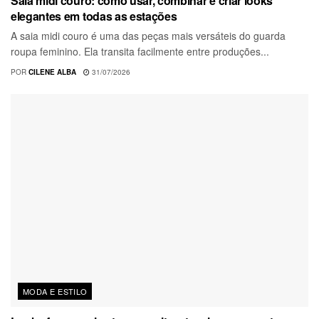
Saia midi couro: como usar, combinar e criar looks
elegantes em todas as estações
A saia midi couro é uma das peças mais versáteis do guarda
roupa feminino. Ela transita facilmente entre produções...
POR
CILENE ALBA
31/07/2026
MODA E ESTILO