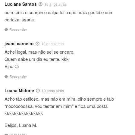
Luciane Santos
10 anos atrás
com tenis e scarpin e calça foi o que mais gostei e com
certeza, usaria.
Responder
jeane carneiro
10 anos atrás
Achei legal, mas não sei se encaro.
Quem sabe um dia eu tente. kkk
Bjão Ci
Responder
Luana Midorie
10 anos atrás
Acho tão estiloso, mas não em mim, olho sempre e falo
“nooooooossa, vou testar em mim” e fica uma bosta
kkkkkkkkkkkkkkkk
Beijos, Luana M.
Responder