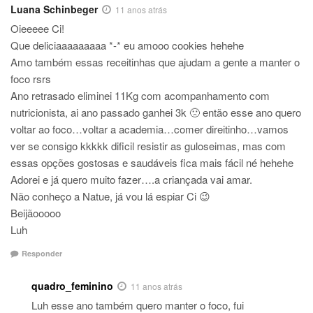
Luana Schinbeger
11 anos atrás
Oieeeee Ci!
Que deliciaaaaaaaaa *-* eu amooo cookies hehehe
Amo também essas receitinhas que ajudam a gente a manter o
foco rsrs
Ano retrasado eliminei 11Kg com acompanhamento com
nutricionista, ai ano passado ganhei 3k 🙁 então esse ano quero
voltar ao foco…voltar a academia…comer direitinho…vamos
ver se consigo kkkkk dificil resistir as guloseimas, mas com
essas opções gostosas e saudáveis fica mais fácil né hehehe
Adorei e já quero muito fazer….a criançada vai amar.
Não conheço a Natue, já vou lá espiar Ci 😉
Beijãooooo
Luh
Responder
quadro_feminino
11 anos atrás
Luh esse ano também quero manter o foco, fui