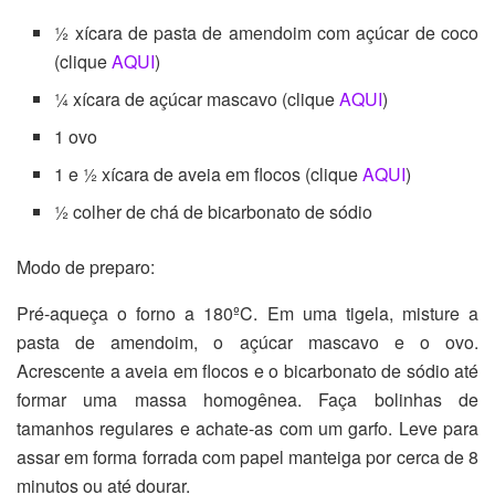
½ xícara de pasta de amendoim com açúcar de coco
(clique
AQUI
)
¼ xícara de açúcar mascavo (clique
AQUI
)
1 ovo
1 e ½ xícara de aveia em flocos (clique
AQUI
)
½ colher de chá de bicarbonato de sódio
Modo de preparo:
Pré-aqueça o forno a 180ºC. Em uma tigela, misture a
pasta de amendoim, o açúcar mascavo e o ovo.
Acrescente a aveia em flocos e o bicarbonato de sódio até
formar uma massa homogênea. Faça bolinhas de
tamanhos regulares e achate-as com um garfo. Leve para
assar em forma forrada com papel manteiga por cerca de 8
minutos ou até dourar.