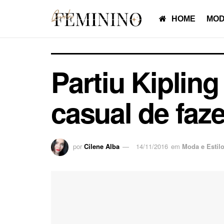
HOME
MOD
Partiu Kipling 
casual de faz
por
Cilene Alba
14/11/2016
em
Moda e Estil