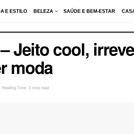
A E ESTILO
BELEZA
SAÚDE E BEM-ESTAR
CAS
– Jeito cool, irrev
er moda
o
Reading Time: 3 mins read