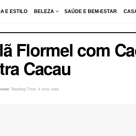
A E ESTILO
BELEZA
SAÚDE E BEM-ESTAR
CAS
lã Flormel com Ca
tra Cacau
estar
Reading Time: 3 mins read