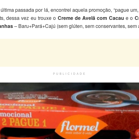
ltima passada por lá, encontrei aquela promoção, “pague um, 
ts, dessa vez eu trouxe o
Creme de Avelã com Cacau
e o
C
anhas
– Baru+Pará+Cajú (sem glúten, sem conservantes, sem ad
PUBLICIDADE