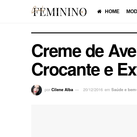
HOME
MOD
Creme de Ave
Crocante e Ex
por
Cilene Alba
20/12/2016
em
Saúde e bem-