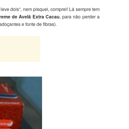
leve dois”, nem pisquei, comprei! Lá sempre tem
reme de Avelã Extra Cacau
, para não perder a
oçantes e fonte de fibras).