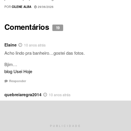
POR
CILENE ALBA
29/06/2026
Comentários
19
Elaine
10 anos atrás
Acho lindo pra banheiro…gostei das fotos.
Bjim…
blog Usei Hoje
Responder
quebreiaregra2014
10 anos atrás
Preto e branco é uma das decorações que mais gosto e que se
pudesse colocaria na casa toda .
Bjus
Jaque
http://www.quebreiaregra.com.br
PUBLICIDADE