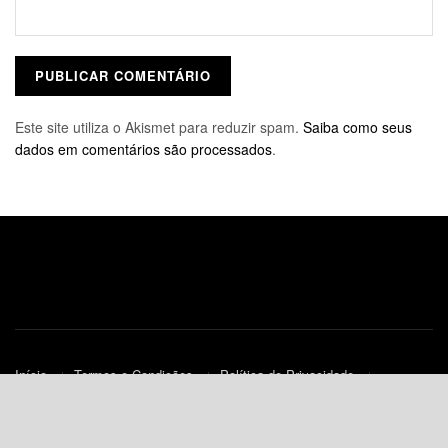
Este site utiliza o Akismet para reduzir spam.
Saiba como seus
dados em comentários são processados
.
Início
Termos e Condições
Política de Privacidade
Contato
Política de Cookies (UE)
© 2010-2023
JNews
- Todos os Direitos Reservados.