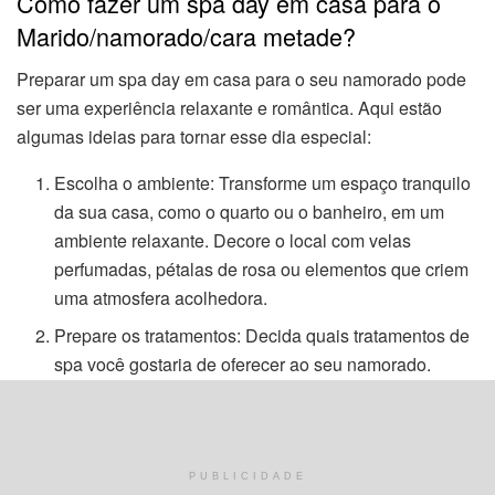
Como fazer um spa day em casa para o
Marido/namorado/cara metade?
Preparar um spa day em casa para o seu namorado pode
ser uma experiência relaxante e romântica. Aqui estão
algumas ideias para tornar esse dia especial:
Escolha o ambiente: Transforme um espaço tranquilo
da sua casa, como o quarto ou o banheiro, em um
ambiente relaxante. Decore o local com velas
perfumadas, pétalas de rosa ou elementos que criem
uma atmosfera acolhedora.
Prepare os tratamentos: Decida quais tratamentos de
spa você gostaria de oferecer ao seu namorado.
Alguns exemplos podem incluir uma massagem
relaxante, uma máscara facial, um banho de imersão
ou até mesmo uma sessão de cuidados com a barba.
Separe os produtos necessários, como óleos de
PUBLICIDADE