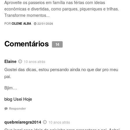
Aproveite os passeios em família nas férias com ideias
econômicas e divertidas, como parques, piqueniques e trilhas.
Transforme momentos...
POR
CILENE ALBA
22/01/2026
Comentários
14
Elaine
10 anos atrás
Gostei das dicas, estou pensando ainda no que dar pro meu
pai.
Bjim…
blog Usei Hoje
Responder
quebreiaregra2014
10 anos atrás
Que legal essa ideia da caixinha para presentear o pai. Achei