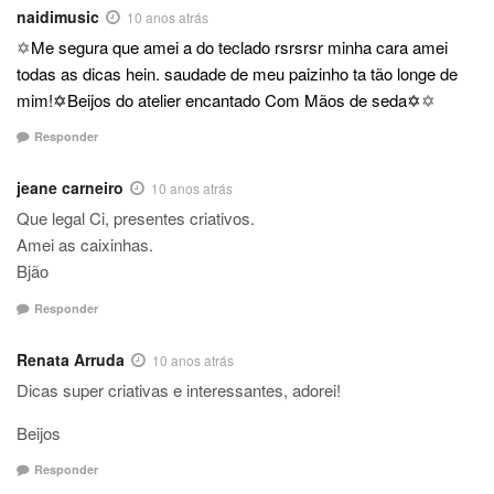
naidimusic
10 anos atrás
✡
Me segura que amei a do teclado rsrsrsr minha cara amei
todas as dicas hein. saudade de meu paizinho ta tão longe de
mim!✡Beijos do atelier encantado Com Mãos de seda✡
✡
Responder
jeane carneiro
10 anos atrás
Que legal Ci, presentes criativos.
Amei as caixinhas.
Bjão
Responder
Renata Arruda
10 anos atrás
Dicas super criativas e interessantes, adorei!
Beijos
Responder