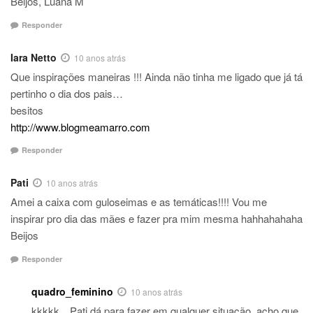
Beijos, Luana M
Responder
Iara Netto
10 anos atrás
Que inspirações maneiras !!! Ainda não tinha me ligado que já tá
pertinho o dia dos pais…
besitos
http://www.blogmeamarro.com
Responder
Pati
10 anos atrás
Amei a caixa com guloseimas e as temáticas!!!! Vou me
inspirar pro dia das mães e fazer pra mim mesma hahhahahaha
Beijos
Responder
quadro_feminino
10 anos atrás
kkkkk…Pati dá para fazer em qualquer situação, acho que