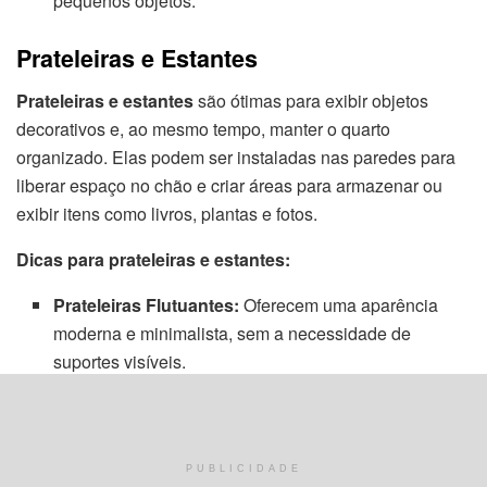
pequenos objetos.
Prateleiras e Estantes
Prateleiras e estantes
são ótimas para exibir objetos
decorativos e, ao mesmo tempo, manter o quarto
organizado. Elas podem ser instaladas nas paredes para
liberar espaço no chão e criar áreas para armazenar ou
exibir itens como livros, plantas e fotos.
Dicas para prateleiras e estantes:
Prateleiras Flutuantes:
Oferecem uma aparência
moderna e minimalista, sem a necessidade de
suportes visíveis.
Estantes de Parede:
Podem ser usadas para criar
uma área de armazenamento vertical, ideal para
aproveitar ao máximo o espaço disponível.
PUBLICIDADE