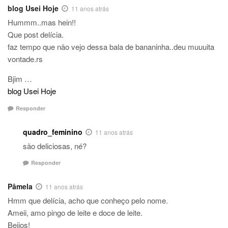
blog Usei Hoje
11 anos atrás
Hummm..mas hein!!
Que post delícia.
faz tempo que não vejo dessa bala de bananinha..deu muuuita
vontade.rs
Bjim …
blog Usei Hoje
Responder
quadro_feminino
11 anos atrás
são deliciosas, né?
Responder
Pâmela
11 anos atrás
Hmm que delícia, acho que conheço pelo nome.
Ameii, amo pingo de leite e doce de leite.
Beijos!