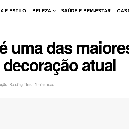
A E ESTILO
BELEZA
SAÚDE E BEM-ESTAR
CAS
 é uma das maiore
 decoração atual
ação
Reading Time: 5 mins read