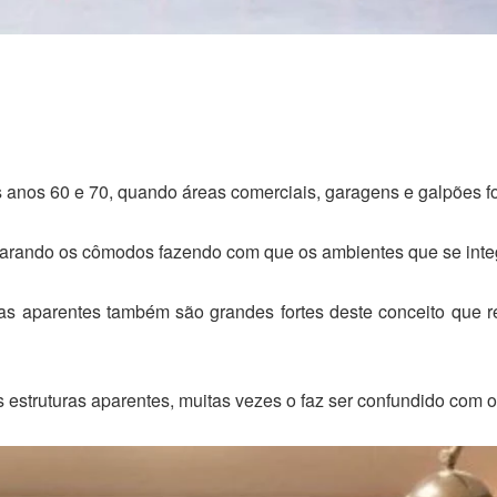
 anos 60 e 70, quando áreas comerciais, garagens e galpões f
parando os cômodos fazendo com que os ambientes que se integ
deiras aparentes também são grandes fortes deste conceito que
s estruturas aparentes, muitas vezes o faz ser confundido com o e