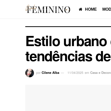
HOME
MOD
Estilo urbano
tendências de
por
Cilene Alba
11/04/2025
em
Casa e Decor