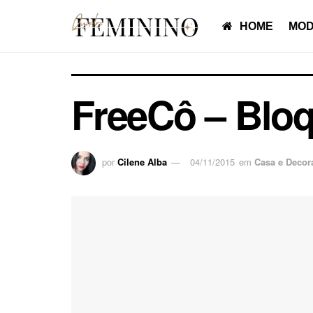
HOME
MOD
FreeCô – Bloq
por
Cilene Alba
04/11/2015
em
Casa e Decor