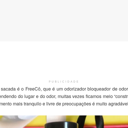
PUBLICIDADE
sacada é o FreeCô, que é um odorizador bloqueador de odore
endendo do lugar e do odor, muitas vezes ficamos meio “const
ento mais tranquilo e livre de preocupações é muito agradável