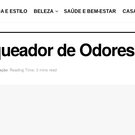
A E ESTILO
BELEZA
SAÚDE E BEM-ESTAR
CAS
ueador de Odores 
ação
Reading Time: 3 mins read