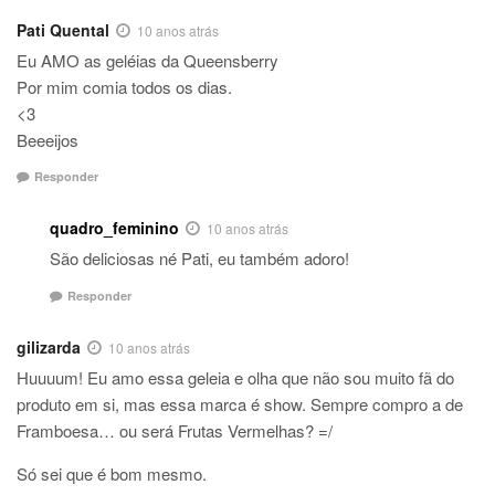
Pati Quental
10 anos atrás
Eu AMO as geléias da Queensberry
Por mim comia todos os dias.
<3
Beeeijos
Responder
quadro_feminino
10 anos atrás
São deliciosas né Pati, eu também adoro!
Responder
gilizarda
10 anos atrás
Huuuum! Eu amo essa geleia e olha que não sou muito fã do
produto em si, mas essa marca é show. Sempre compro a de
Framboesa… ou será Frutas Vermelhas? =/
Só sei que é bom mesmo.