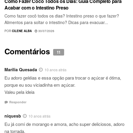
Como Fazer Cocô Todos os Dias: Guia Completo para
Acabar com o Intestino Preso
Como fazer cocô todos os dias? Intestino preso o que fazer?
Alimentos para soltar o intestino? Dicas para evacuar...
POR
CILENE ALBA
30/07/2026
Comentários
11
Marilia Quesada
10 anos atrás
Eu adoro geléias e essa opção para trocar o açúcar é ótima,
porque eu sou viciadinha em açúcar.
Valeu pela ideia
Responder
niquesb
10 anos atrás
Eu já comi de morango e amora, acho super deliciosos, adoro
na torrada.