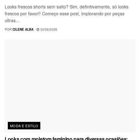
Looks frescos shorts sem salto? Sim, definitivamente, só looks
frescos por favor!! Começo esse post, implorando por peças
ultras...
POR
CILENE ALBA
30/06/2026
MODA E ESTILO
Looks com moletom feminino para diversas ocasiões: