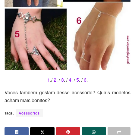
1
./
2
. /
3
. /
4
. /
5
. /
6
.
Vocês também gostam desse acessório? Quais modelos
acham mais bonitos?
Tags:
Acessórios