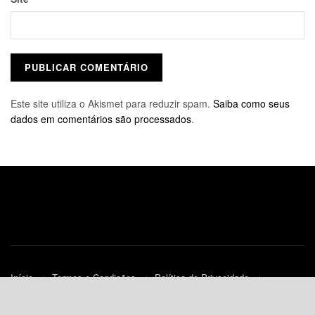
Este site utiliza o Akismet para reduzir spam.
Saiba como seus
dados em comentários são processados
.
Início
Termos e Condições
Política de Privacidade
Contato
Política de Cookies (UE)