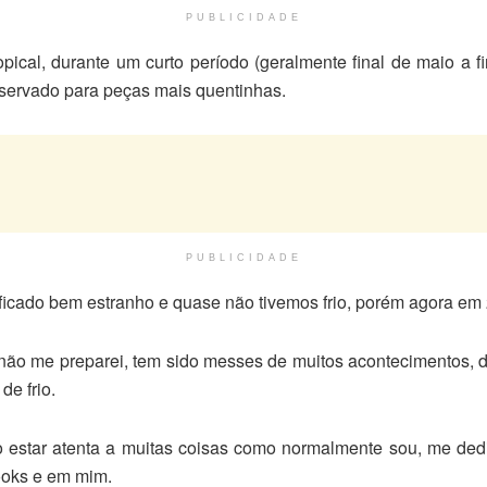
PUBLICIDADE
ical, durante um curto período (geralmente final de maio a fin
servado para peças mais quentinhas.
PUBLICIDADE
 ficado bem estranho e quase não tivemos frio, porém agora em 
 não me preparei, tem sido messes de muitos acontecimentos,
de frio.
 estar atenta a muitas coisas como normalmente sou, me dediq
looks e em mim.