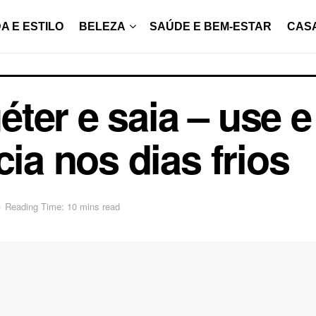
A E ESTILO
BELEZA
SAÚDE E BEM-ESTAR
CAS
ter e saia – use 
cia nos dias frios
o
Reading Time: 10 mins read