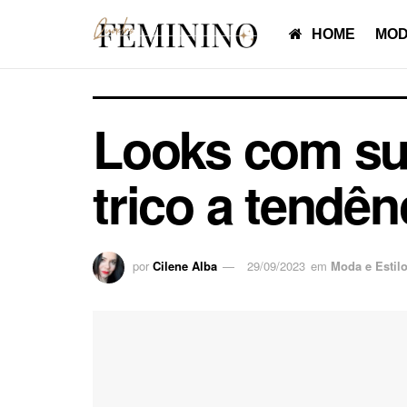
HOME
MOD
Looks com sué
trico a tendên
por
Cilene Alba
29/09/2023
em
Moda e Estil