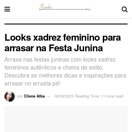
Looks xadrez feminino para
arrasar na Festa Junina
Arrase nas festas juninas com looks xadrez
femininos autênticos e cheios de estilo.
Descubra as melhores dicas e inspirações para
arrasar no arrasta pé!
por
Cilene Alba
08/06/2023
Reading Time: 11 mins read