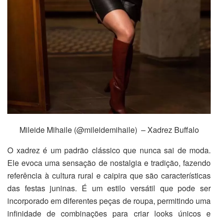
Mileide Mihaile (@mileidemihaile) – Xadrez Buffalo
O xadrez é um padrão clássico que nunca sai de moda.
Ele evoca uma sensação de nostalgia e tradição, fazendo
referência à cultura rural e caipira que são características
das festas juninas. É um estilo versátil que pode ser
incorporado em diferentes peças de roupa, permitindo uma
infinidade de combinações para criar looks únicos e