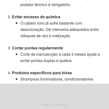
protetor térmico é obrigatório.
Evitar excesso de química
O cabelo loiro já sofre bastante com
descoloração. Dê intervalos adequados entre
retoques de raiz e matização.
Cortar pontas regularmente
Corte de manutenção a cada 3 meses ajuda a
evitar pontas duplas e quebra.
Produtos específicos para loiras
Shampoos iluminadores, condicionadores
suaves e máscaras sem sulfatos agressivos
prolongam o efeito da matização.
Hidratação caseira entre uma química e outra
PUBLICIDADE