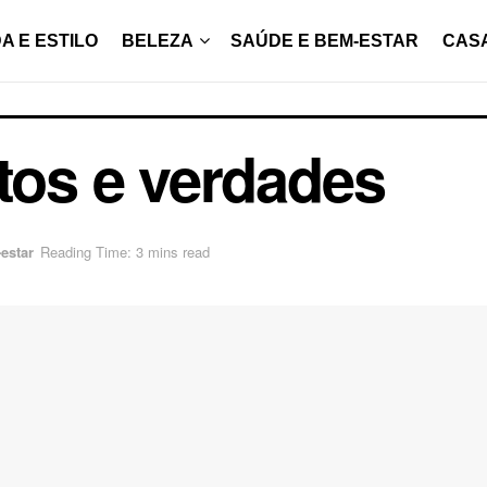
A E ESTILO
BELEZA
SAÚDE E BEM-ESTAR
CAS
itos e verdades
estar
Reading Time: 3 mins read