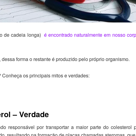
ico de cadeia longa)
é encontrado naturalmente em nosso cor
, dessa forma o restante é produzido pelo próprio organismo.
 Conheça os principais mitos e verdades:
erol – Verdade
ndo responsável por transportar a maior parte do colestero
tado, resultando na formação de placas chamadas ateromas, que