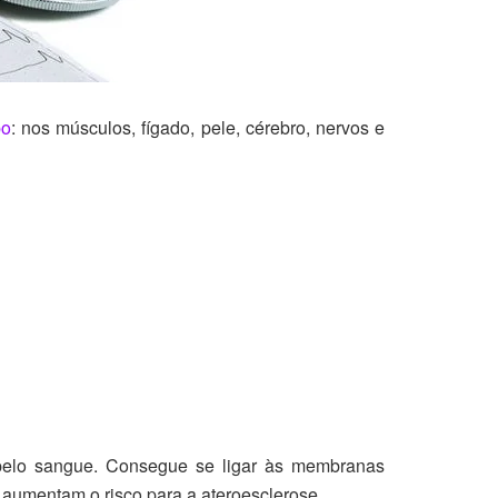
po
: nos músculos, fígado, pele, cérebro, nervos e
l pelo sangue. Consegue se ligar às membranas
 aumentam o risco para a ateroesclerose.