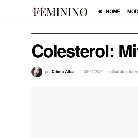
HOME
MOD
Colesterol: M
por
Cilene Alba
08/01/2020
em
Saúde e bem-