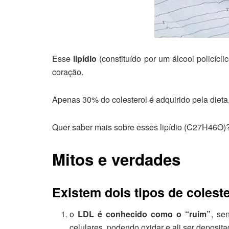
Esse
lipídio
(constituído por um álcool policícl
coração.
Apenas 30% do colesterol é adquirido pela dieta
Quer saber mais sobre esses lipídio (C27H46O)?
Mitos e verdades
Existem dois tipos de colest
o
LDL é conhecido como o “ruim”
, se
celulares, podendo oxidar e ali ser deposi