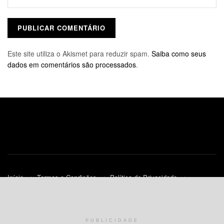
Este site utiliza o Akismet para reduzir spam.
Saiba como seus
dados em comentários são processados
.
Início
Termos e Condições
Política de Privacidade
Contato
Política de Cookies (UE)
© 2010-2023
JNews
- Todos os Direitos Reservados.
PUBLICIDADE