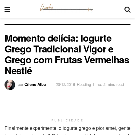
Momento delícia: Iogurte
Grego Tradicional Vigor e
Grego com Frutas Vermelhas
Nestlé
por
Cilene Alba
20/12/2016
Reading Time: 2 mins read
PUBLICIDADE
Finalmente experimentei o iogurte grego e pior amei, gente