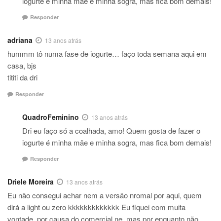
iogurte é minha mãe e minha sogra, mas fica bom demais!
Responder
adriana
13 anos atrás
hummm tô numa fase de iogurte… faço toda semana aqui em
casa, bjs
tititi da dri
Responder
QuadroFeminino
13 anos atrás
Dri eu faço só a coalhada, amo! Quem gosta de fazer o
iogurte é minha mãe e minha sogra, mas fica bom demais!
Responder
Driele Moreira
13 anos atrás
Eu não consegui achar nem a versão nromal por aqui, quem
dirá a light ou zero kkkkkkkkkkkkk Eu fiquei com muita
vontade, por causa do comercial ne, mas por enquanto não