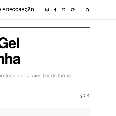
A E DECORAÇÃO
Gel
enha
protegida dos raios UV de forma
4