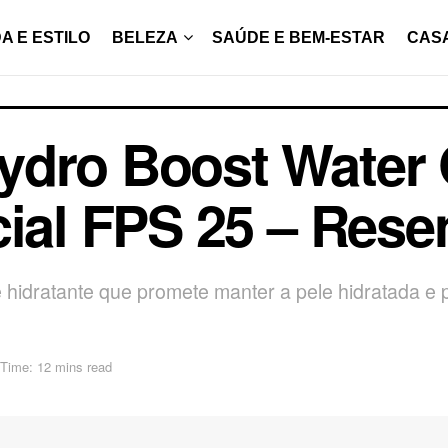
A E ESTILO
BELEZA
SAÚDE E BEM-ESTAR
CAS
ydro Boost Water 
cial FPS 25 – Res
hidratante que promete manter a pele hidratada e 
Time: 12 mins read