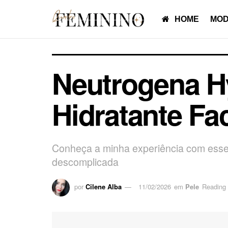
HOME
MOD
Neutrogena H
Hidratante Fa
Conheça a minha experiência com esse 
descomplicada
por
Cilene Alba
11/02/2026
em
Pele
Reading 