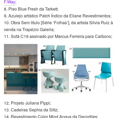
F.Way
;
8. Piso Blue Fresh da Tarkett;
9. Azulejo artístico Patch Índico da Eliane Revestimentos;
10. Obra Sem título [Série ‘Folhas’], da artista Silvia Ruiz à
venda na Trapézio Galeria;
11. Sofá C19 assinado por Marcus Ferreira para Carbono;
12. Projeto Juliana Pippi;
13. Cadeiras Sephia da Sittz;
14. Revestimento Color Mind Acqua da Decortiles;