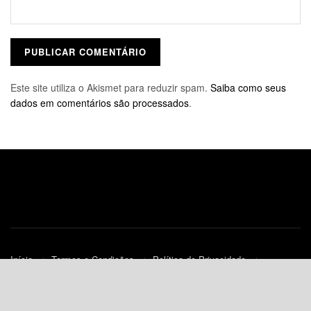
Este site utiliza o Akismet para reduzir spam.
Saiba como seus
dados em comentários são processados
.
Início
Termos e Condições
Política de Privacidade
Contato
Política de Cookies (UE)
© 2010-2023
JNews
- Todos os Direitos Reservados.