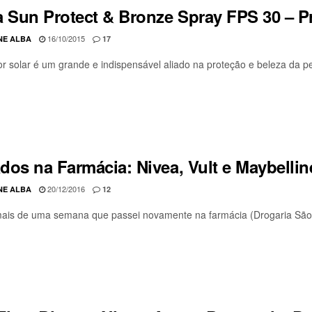
a Sun Protect & Bronze Spray FPS 30 – P
16/10/2015
NE ALBA
17
or solar é um grande e indispensável aliado na proteção e beleza da pel
dos na Farmácia: Nivea, Vult e Maybellin
20/12/2016
NE ALBA
12
ais de uma semana que passei novamente na farmácia (Drogaria São P