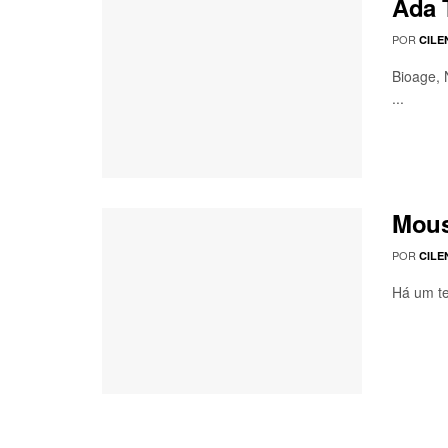
Ada 
POR
CILE
Bioage, 
...
Mous
POR
CILE
Há um te