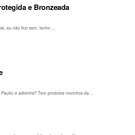
rotegida e Bronzeada
e, eu não fico sem, tenho ...
e
aulo) e adivinha? Tem produtos novinhos da ...