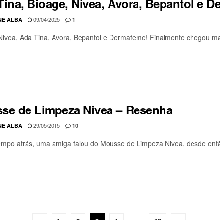
Tina, Bioage, Nivea, Avora, Bepantol e D
09/04/2025
NE ALBA
1
Nivea, Ada Tina, Avora, Bepantol e Dermafeme! Finalmente chegou mais
se de Limpeza Nivea – Resenha
29/05/2015
NE ALBA
10
mpo atrás, uma amiga falou do Mousse de Limpeza Nivea, desde entã