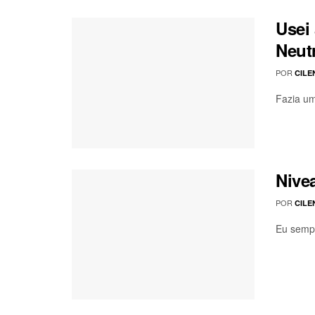
Usei 
Neut
POR
CILE
Fazia um
Nive
POR
CILE
Eu sempr