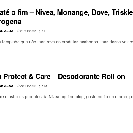
até o fim – Nivea, Monange, Dove, Triskl
rogena
24/11/2015
NE ALBA
1
 tempinho que não mostrava os produtos acabados, mas dessa vez conse
a Protect & Care – Desodorante Roll on
20/11/2015
NE ALBA
18
e mostro os produtos da Nivea aqui no blog, gosto muito da marca, poi