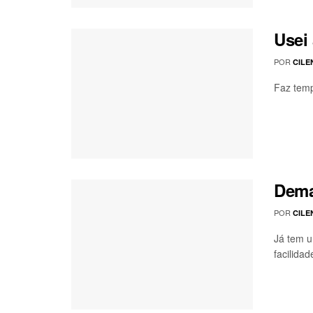
Usei 
POR
CILE
Faz temp
Demaq
POR
CILE
Já tem u
facilidade