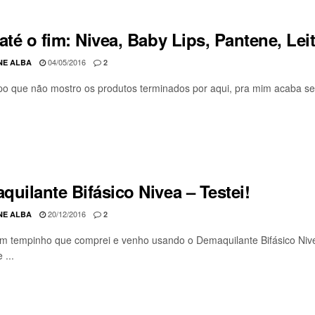
até o fim: Nivea, Baby Lips, Pantene, Lei
04/05/2016
NE ALBA
2
o que não mostro os produtos terminados por aqui, pra mim acaba sendo
uilante Bifásico Nivea – Testei!
20/12/2016
NE ALBA
2
m tempinho que comprei e venho usando o Demaquilante Bifásico Ni
 ...