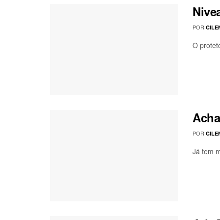
Nive
POR
CILE
O protet
Acha
POR
CILE
Já tem m