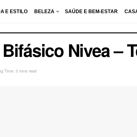
A E ESTILO
BELEZA
SAÚDE E BEM-ESTAR
CAS
Bifásico Nivea – T
ng Time: 3 mins read