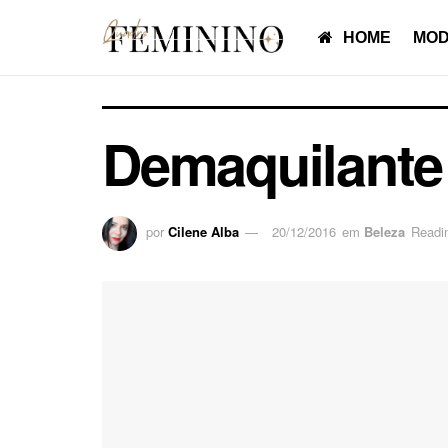
HOME
MOD
Demaquilante 
por
Cilene Alba
20/12/2016
em
Beleza
Readi