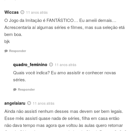
Wiccas
11 anos atrás
O Jogo da Imitação é FANTÁSTICO… Eu ameiii demais…
Acrescentaria aí algumas séries e filmes, mas sua seleção etá
bem boa.
bjk
Responder
quadro_feminino
11 anos atrás
Quais você indica? Eu amo assistir e conhecer novas
séries.
Responder
angelaiaru
11 anos atrás
Ainda não assisti nenhum desses mas devem ser bem legais.
Esse mês assisti quase nada de séries, filha em casa então
não dava tempo mas agora que voltou às aulas quero retomar