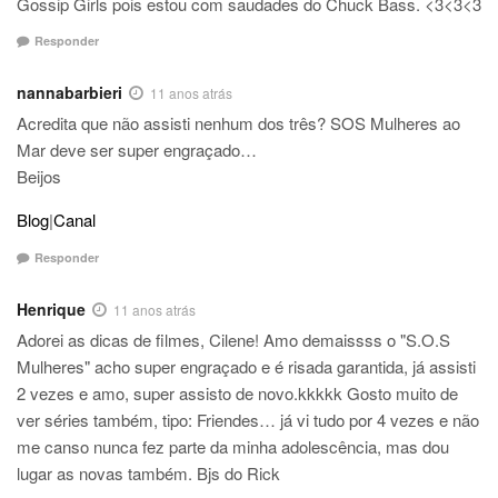
Gossip Girls pois estou com saudades do Chuck Bass. <3<3<3
Responder
nannabarbieri
11 anos atrás
Acredita que não assisti nenhum dos três? SOS Mulheres ao
Mar deve ser super engraçado…
Beijos
Blog
|
Canal
Responder
Henrique
11 anos atrás
Adorei as dicas de filmes, Cilene! Amo demaissss o "S.O.S
Mulheres" acho super engraçado e é risada garantida, já assisti
2 vezes e amo, super assisto de novo.kkkkk Gosto muito de
ver séries também, tipo: Friendes… já vi tudo por 4 vezes e não
me canso nunca fez parte da minha adolescência, mas dou
lugar as novas também. Bjs do Rick