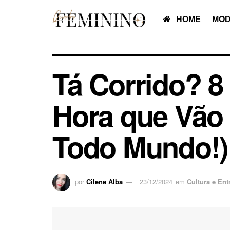
HOME
MOD
Tá Corrido? 8
Hora que Vão 
Todo Mundo!)
por
Cilene Alba
23/12/2024
em
Cultura e Ent