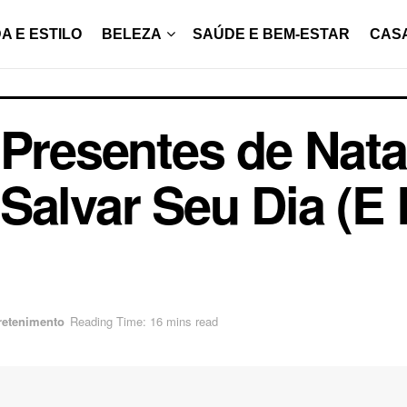
A E ESTILO
BELEZA
SAÚDE E BEM-ESTAR
CAS
 Presentes de Nata
Salvar Seu Dia (E
retenimento
Reading Time: 16 mins read