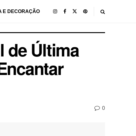
A E DECORAÇÃO
l de Última
 Encantar
0