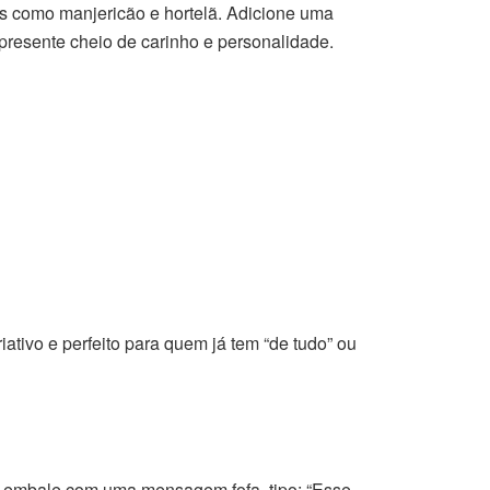
s como manjericão e hortelã. Adicione uma
presente cheio de carinho e personalidade.
iativo e perfeito para quem já tem “de tudo” ou
e embale com uma mensagem fofa, tipo: “Esse