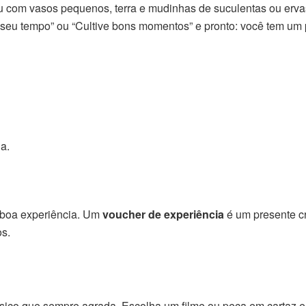
u com vasos pequenos, terra e mudinhas de suculentas ou erva
 seu tempo” ou “Cultive bons momentos” e pronto: você tem um 
a.
 boa experiência. Um
voucher de experiência
é um presente cr
s.
ssico que sempre agrada. Escolha um filme ou peça em cartaz 