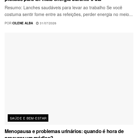
Resumo: Lanches saudáveis para levar ao trabalho Se você
costuma sentir fome entre as refeições, perder energia no meio...
POR
CILENE ALBA
31/07/2026
SAÚDE E BEM-ESTAR
Menopausa e problemas urinários: quando é hora de
procurar um médico?