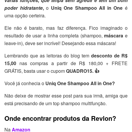
várias funções, que limpa sem agredir e tem um bom
poder hidratante
,
o
Uniq One Shampoo All in One
é
uma opção certeira.
Ele não é barato, mas faz diferença. Fico imaginado o
resultado de usar a linha completa (shampoo,
máscara
e
leave-in), deve ser incrível! Desejando essa máscara!
Lembrando que as leitoras do blog tem
desconto de R$
15,00
nas compras a partir de R$ 180,00 + FRETE
GRÁTIS, basta usar o cupom
QUADRO15. 👍
Você já conhecia o
Uniq One Shampoo All in One?
Não deixe de mostrar esse post para sua irmã, amiga que
está precisando de um top shampoo multifunção.
Onde encontrar produtos da Revlon?
Na
Amazon