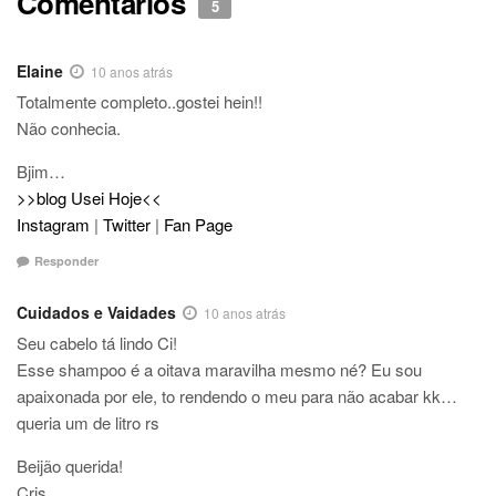
Comentários
5
Elaine
10 anos atrás
Totalmente completo..gostei hein!!
Não conhecia.
Bjim…
>>blog Usei Hoje<<
Instagram
|
Twitter
|
Fan Page
Responder
Cuidados e Vaidades
10 anos atrás
Seu cabelo tá lindo Ci!
Esse shampoo é a oitava maravilha mesmo né? Eu sou
apaixonada por ele, to rendendo o meu para não acabar kk…
queria um de litro rs
Beijão querida!
Cris.