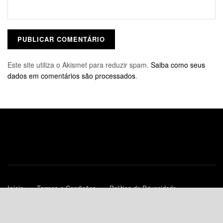
Este site utiliza o Akismet para reduzir spam.
Saiba como seus
dados em comentários são processados
.
Início
Termos e Condições
Política de Privacidade
Contato
Política de Cookies (UE)
© 2010-2023
JNews
- Todos os Direitos Reservados.