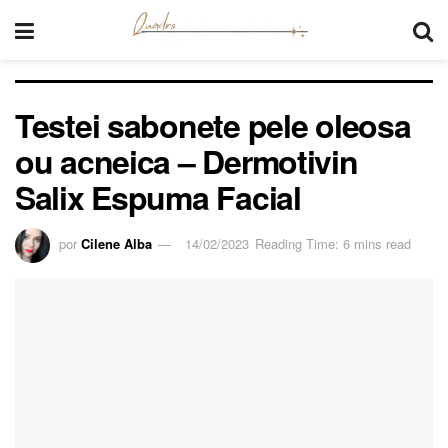
Testei sabonete pele oleosa
ou acneica – Dermotivin
Salix Espuma Facial
por
Cilene Alba
14/02/2023
Reading Time: 6 mins read