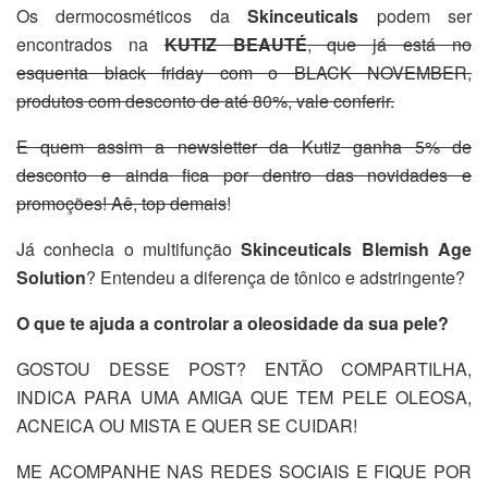
Os dermocosméticos da
Skinceuticals
podem ser
encontrados na
KUTIZ BEAUTÉ
, que já está no
esquenta black friday com o BLACK NOVEMBER,
produtos com desconto de até 80%, vale conferir.
⠀
E quem assim a newsletter da Kutiz ganha 5% de
desconto e ainda fica por dentro das novidades e
promoções! Aê, top demais
!
Já conhecia o multifunção
Skinceuticals Blemish Age
Solution
? Entendeu a diferença de tônico e adstringente?
O que te ajuda a controlar a oleosidade da sua pele?
GOSTOU DESSE POST? ENTÃO COMPARTILHA,
INDICA PARA UMA AMIGA QUE TEM PELE OLEOSA,
ACNEICA OU MISTA E QUER SE CUIDAR!
ME ACOMPANHE NAS REDES SOCIAIS E FIQUE POR