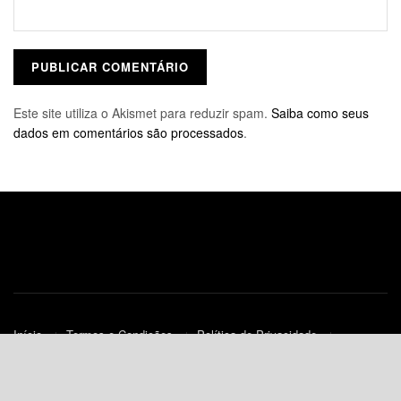
Este site utiliza o Akismet para reduzir spam.
Saiba como seus
dados em comentários são processados
.
Início
Termos e Condições
Política de Privacidade
Contato
Política de Cookies (UE)
© 2010-2023
JNews
- Todos os Direitos Reservados.